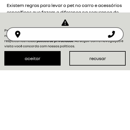
Existem regras para levar o pet no carro e acessórios
específicos que fazem a diferença na segurança de
todos dentro do veículo. Veja!
Para otimizar sua experiência durante a navegação, fazemos uso de
nossa política de cookies e para proteger seus dados pessoais
respeitamos nossa
política de privacidade
. Ao seguir com a navegação e
visita você concorda com nossas políticas.
‹
1
2
3
4
5
6
›
aceitar
recusar
NOVOS