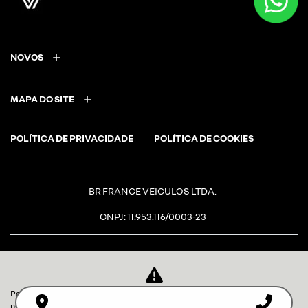
NOVOS
MAPA DO SITE
POLÍTICA DE PRIVACIDADE
POLÍTICA DE COOKIES
BR FRANCE VEICULOS LTDA.
CNPJ: 11.953.116/0003-23
Para otimizar sua experiência durante a navegação, fazemos uso de
Desacelere. Seu bem maior é a
nossa política de cookies e para proteger seus dados pessoais