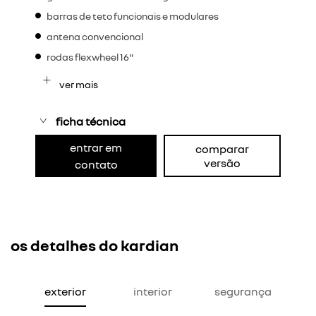
barras de teto funcionais e modulares
antena convencional
rodas flexwheel 16"
ver mais
ficha técnica
entrar em
comparar
versão
contato
os detalhes do kardian
exterior
interior
segurança