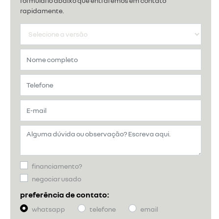
formulário abaixo que entraremos em contato
rapidamente.
financiamento?
negociar usado
preferência de contato:
whatsapp
telefone
email