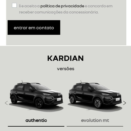
li e aceito a
política de privacidade
e concordo em
receber comunicações da concessionária.
entrar em contato
KARDIAN
versões
Anterior
P
authentic
evolution mt