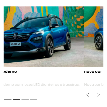
nova cor
Nova cor biton.
previous
next
Próximo
Rodas de liga leve 17"