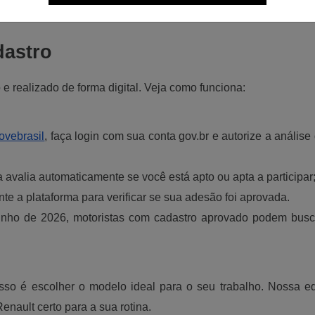
dastro 
e realizado de forma digital. Veja como funciona:
ovebrasil
, faça login com sua conta gov.br e autorize a análise 
a avalia automaticamente se você está apto ou apta a participar
e a plataforma para verificar se sua adesão foi aprovada.
unho de 2026, motoristas com cadastro aprovado podem buscar 
so é escolher o modelo ideal para o seu trabalho. Nossa equ
enault certo para a sua rotina.