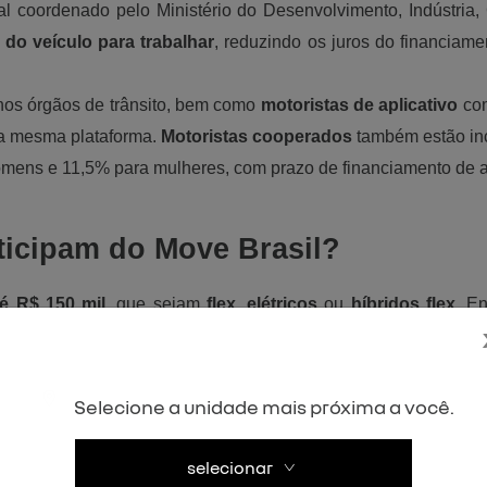
l coordenado pelo Ministério do Desenvolvimento, Indústria,
do veículo para trabalhar
, reduzindo os juros do financiam
 nos órgãos de trânsito, bem como 
motoristas de aplicativo 
com
a mesma plataforma. 
Motoristas cooperados
 também estão in
homens e 11,5% para mulheres, com prazo de financiamento de a
ticipam do Move Brasil?
é R$ 150 mil
, que sejam 
flex
, 
elétricos
 ou 
híbridos flex
. E
a a dia nas cidades, com excelente custo-benefício para quem 
Selecione a unidade mais próxima a você.
 versatilidade para diferentes perfis;
selecionar
o e tecnologia embarcada, perfeito para quem busca conforto 