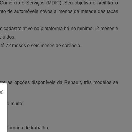
 Comércio e Serviços (MDIC). Seu objetivo é 
facilitar o 
ento de automóveis novos a menos da metade das taxas 
 cadastro ativo na plataforma há no mínimo 12 meses e 
cluídos.
té 72 meses e seis meses de carência. 
ntre as opções disponíveis da Renault, três modelos se 
x
roda muito;
na jornada de trabalho.