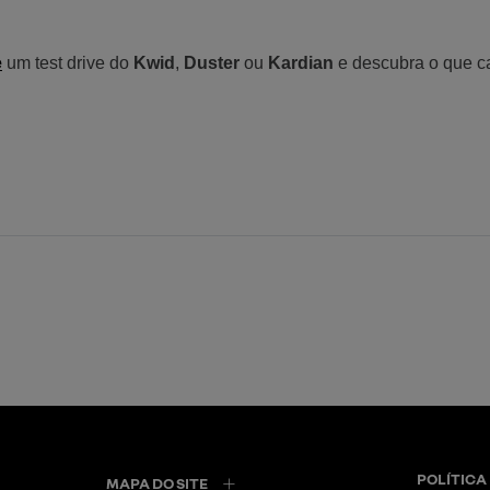
e
 um test drive do 
Kwid
, 
Duster
 ou 
Kardian
 e descubra o que c
POLÍTICA
MAPA DO SITE