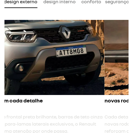
design externo
design interno
conforto
segurança
novas rodas tergan
Cada detalhe foi pensado para torná-lo marcante, e
novas rodas Tergan de 17” pretas e antena shark
reforçam ainda mais a imponência do Renault Duster.