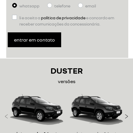
whatsapp
telefone
email
li e aceito a
política de privacidade
e concordo em
receber comunicações da concessionária.
entrar em contato
DUSTER
versões
Anterior
P