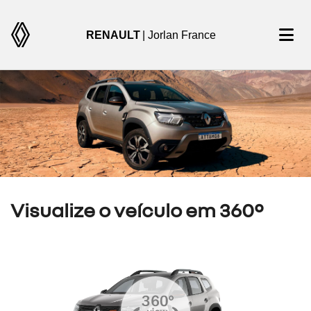
RENAULT
| Jorlan France
Visualize o veículo em 360°