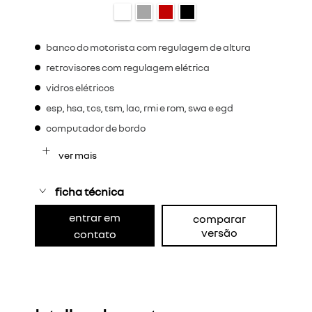
banco do motorista com regulagem de altura
retrovisores com regulagem elétrica
vidros elétricos
esp, hsa, tcs, tsm, lac, rmi e rom, swa e egd
computador de bordo
ver mais
ficha técnica
entrar em
comparar
versão
contato