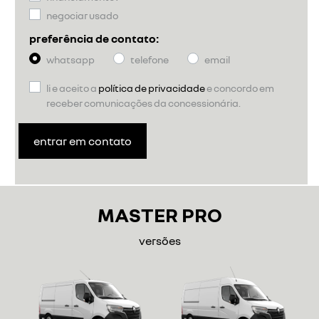
negociar usado
preferência de contato:
whatsapp
telefone
email
li e aceito a
política de privacidade
e concordo em
receber comunicações da concessionária.
entrar em contato
MASTER PRO
versões