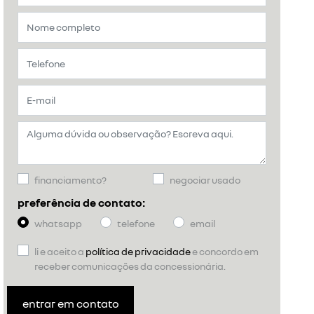
financiamento?
negociar usado
preferência de contato:
whatsapp
telefone
email
li e aceito a
política de privacidade
e concordo em
receber comunicações da concessionária.
entrar em contato