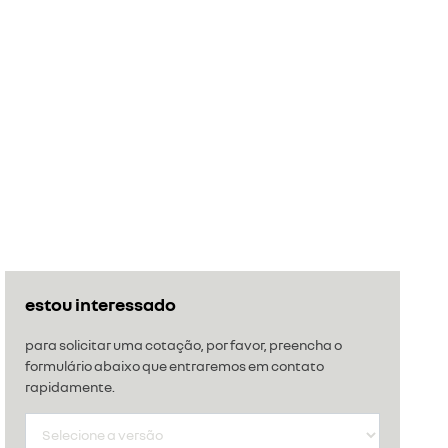
estou interessado
para solicitar uma cotação, por favor, preencha o
formulário abaixo que entraremos em contato
rapidamente.