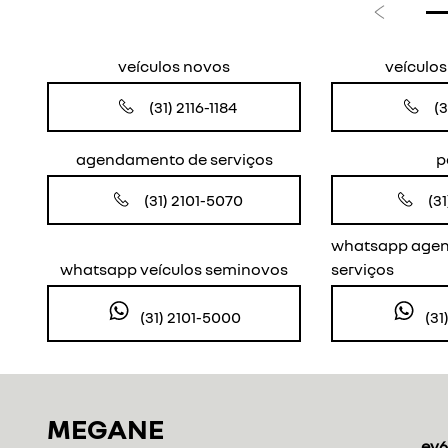
Anterior
veículos novos
veículo
(31) 2116-1184
(3
agendamento de serviços
p
(31) 2101-5070
(3
whatsapp age
whatsapp veículos seminovos
serviços
(31) 2101-5000
(31
MEGANE
ev6