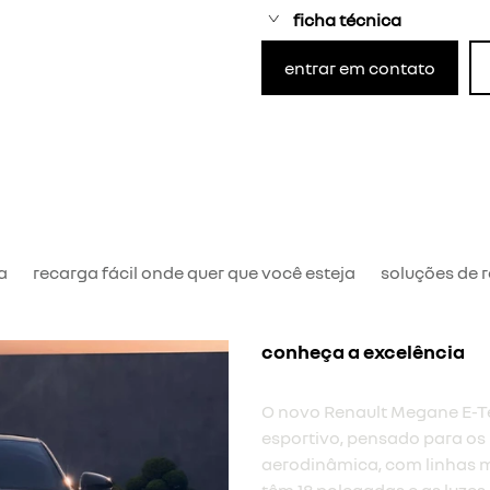
ficha técnica
entrar em contato
a
recarga fácil onde quer que você esteja
soluções de 
ergonômico e espaçoso
A plataforma exclusiva do 
plano. um espaço adicional 
painel do OpenR superfino.