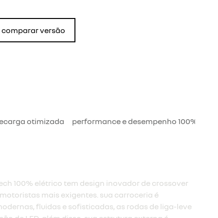
comparar versão
recarga otimizada
performance e desempenho 100% elétr
Megane E-Tech 100% elétrico tem um piso totalmente
é liberado devido à estrutura ampliada e ao novo
 é muito mais conforto para quem viaja no banco