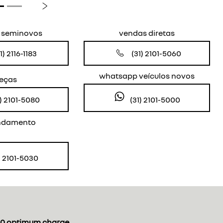
Próximo
s seminovos
vendas diretas
1) 2116-1183
(31) 2101-5060
whatsapp veículos novos
eças
(31) 2101-5000
1) 2101-5080
ndamento
) 2101-5030
0 optimum charge