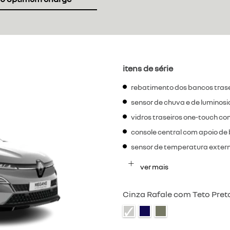
itens de série
rebatimento dos bancos trasei
sensor de chuva e de luminos
vidros traseiros one-touch 
console central com apoio de
sensor de temperatura exter
ver mais
Cinza Rafale com Teto Pret