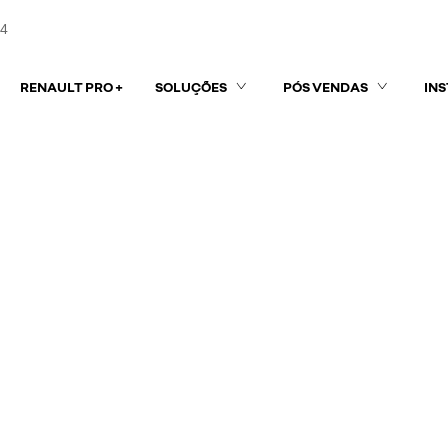
84
RENAULT PRO +
SOLUÇÕES
PÓS VENDAS
IN