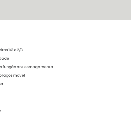
ros 1/3 e 2/3
idade
com função antiesmagamento
 braços móvel
na
o