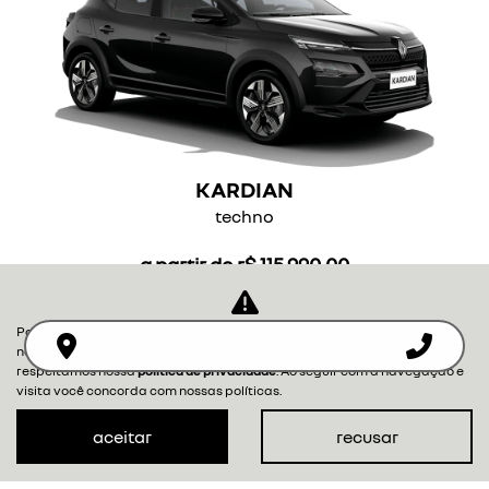
KARDIAN
techno
a partir de r$ 115.990,00
ver oferta
Para otimizar sua experiência durante a navegação, fazemos uso de
nossa política de cookies e para proteger seus dados pessoais
respeitamos nossa
política de privacidade
. Ao seguir com a navegação e
visita você concorda com nossas políticas.
aceitar
recusar