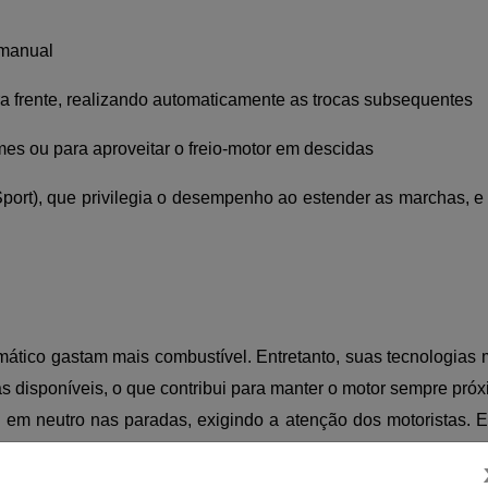
 manual
ra frente, realizando automaticamente as trocas subsequentes
mes ou para aproveitar o freio-motor em descidas
ort), que privilegia o desempenho ao estender as marchas, e M
tico gastam mais combustível. Entretanto, suas tecnologias
s disponíveis, o que contribui para manter o motor sempre pró
 em neutro nas paradas, exigindo a atenção dos motoristas. E
culo permanece parado por determinado período. Em outros
toristas liberam o pedal do freio.