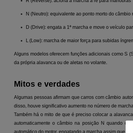
R (Reverse): aciona a marcha à ré para manobras
N (Neutro): equivalente ao ponto morto do câmbio
D (Drive): engata a 1ª marcha e move o veículo pa
L (Low): marcha de maior força para subidas íngre
Alguns modelos oferecem funções adicionais como S (Sp
da própria alavanca ou de aletas no volante.
Mitos e verdades
Algumas pessoas afirmam que carros com câmbio automá
disso, houve significativo aumento no número de marcha
Também há o mito de que é preciso colocar a alavanca
automaticamente o câmbio na posição N quando o veí
automático do motor, engatando a marcha assim que os mo