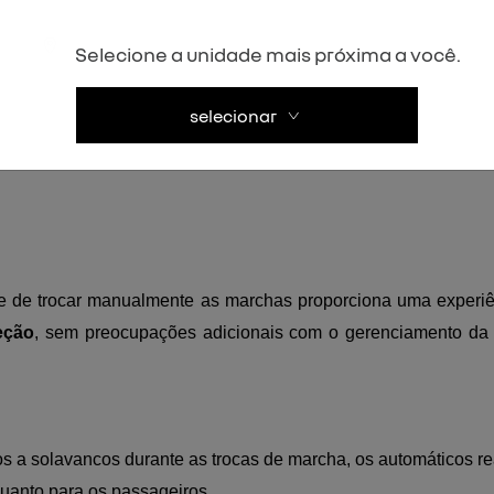
trocas mais rápidas. Aliás,
o sistema permite realizar mud
Selecione a unidade mais próxima a você.
ssita desacoplar temporariamente a transmissão do motor duran
selecionar
 de trocar manualmente as marchas proporciona uma experiênc
eção
, sem preocupações adicionais com o gerenciamento da 
os a solavancos durante as trocas de marcha, os automáticos r
quanto para os passageiros.