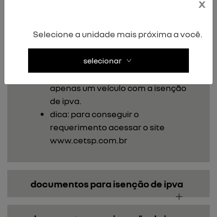
x
pessoalmente para rua do
sumidouro 740 - pinheiros, são
Selecione a unidade mais próxima a você.
paulo, cep: 05428-010.aos
cuidados do dsv - departamento
selecionar
de autorizações especiais.
declaração que irá possuir
apenas um veículo com a isenção
de ipva.
dica: para conseguir o
requerimento acessar o site
www.cetsp.com.br
documentos para isenção de ipva