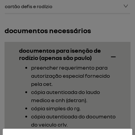
cartão defis e rodízio
documentos necessários
documentos para isenção de
rodízio (apenas são paulo)
preencher requerimento para
autorização especial fornecido
pela cet.
cópia autenticada do laudo
medico e cnh (detran).
cópia simples do rg.
cópia autenticada do documento
do veiculo crlv.
encaminhar via sedex ou