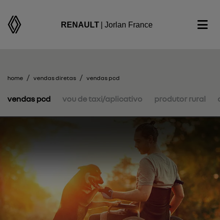
RENAULT
| Jorlan France
home
vendas diretas
vendas pcd
vendas pcd
vou de taxi/aplicativo
produtor rural