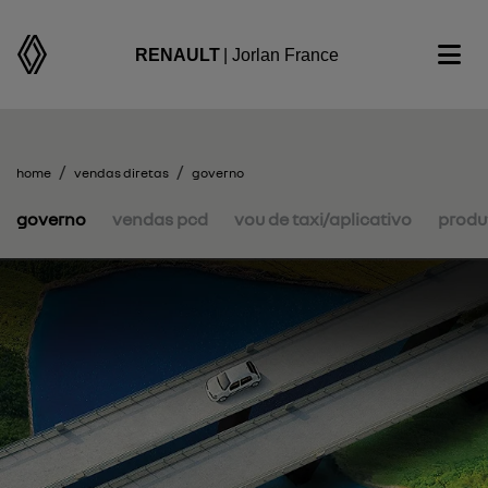
RENAULT
| Jorlan France
home
vendas diretas
governo
governo
vendas pcd
vou de taxi/aplicativo
produt