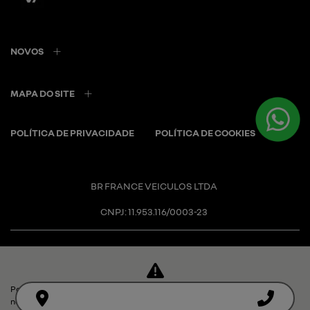
NOVOS
MAPA DO SITE
POLÍTICA DE PRIVACIDADE
POLÍTICA DE COOKIES
BR FRANCE VEICULOS LTDA
CNPJ: 11.953.116/0003-23
Para otimizar sua experiência durante a navegação, fazemos uso de
Desacelere. Seu bem maior é a
nossa política de cookies e para proteger seus dados pessoais