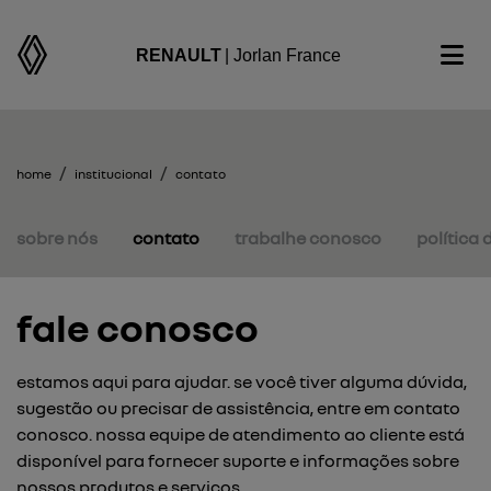
RENAULT
| Jorlan France
home
institucional
contato
sobre nós
contato
trabalhe conosco
política 
fale conosco
estamos aqui para ajudar. se você tiver alguma dúvida,
sugestão ou precisar de assistência, entre em contato
conosco. nossa equipe de atendimento ao cliente está
disponível para fornecer suporte e informações sobre
nossos produtos e serviços.