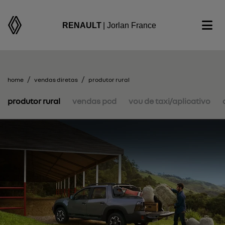
RENAULT
| Jorlan France
home
vendas diretas
produtor rural
produtor rural
vendas pcd
vou de taxi/aplicativo