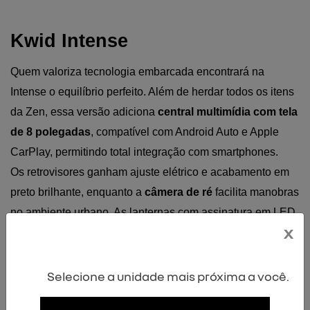
Kwid Intense
Quem valoriza tecnologia embarcada encontrará na 
Intense o equilíbrio perfeito. Além de herdar todos os itens 
da Zen, essa versão adiciona 
central multimídia com tela 
de 8 polegadas
, compatível com Android Auto e Apple 
CarPlay, permitindo total integração com smartphones.
Os retrovisores ganham ajuste elétrico e acabamento em 
preto brilhante, enquanto a 
câmera de ré 
facilita manobras 
no ambiente urbano. As lanternas com assinatura em LED 
x
conferem personalidade adicional.
Selecione a unidade mais próxima a você.
Kwid Iconic