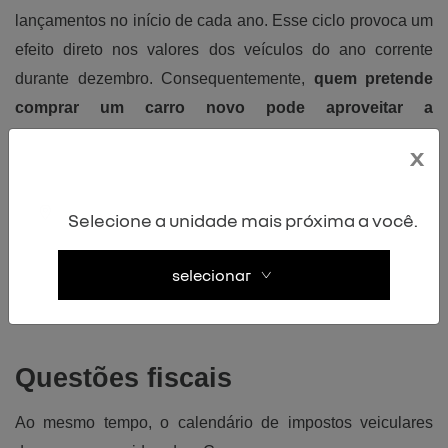
lançamentos no início de cada ano. Esse ciclo provoca um
efeito direto nos valores dos veículos do ano corrente
durante dezembro. Consequentemente,
quem pretende
comprar um carro novo pode aproveitar a
desvalorização natural que ocorre quando os modelos
x
atualizados são anunciados
.
Só para ilustrar, veículos zero quilômetro com poucos
Selecione a unidade mais próxima a você.
meses de fabricação tornam-se oportunidades excelentes,
oferecendo recursos tecnológicos recentes por valores
selecionar
mais acessíveis.
Questões fiscais
Ao mesmo tempo, o calendário de impostos veiculares