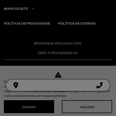
MAPA DO SITE
POLÍTICA DE PRIVACIDADE
POLÍTICA DE COOKIES
BR FRANCE VEICULOS LTDA
CNPJ: 11.953.116/0003-23
Para otimizar sua experiência durante a navegação, fazemos uso de
Desacelere. Seu bem maior é a
nossa política de cookies e para proteger seus dados pessoais
respeitamos nossa
política de privacidade
. Ao seguir com a navegação e
vida.
visita você concorda com nossas políticas.
aceitar
recusar
Desenvolvido pela DEALERSPACE ® Direitos Reservados.