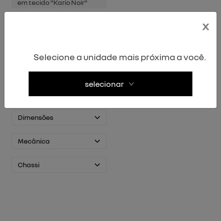
em tecido "Kario Noir"
x
Protetor de caçamba
Selecione a unidade mais próxima a você.
selecionar
Motor/Performance
Dimensões
Mecânica
Chassi