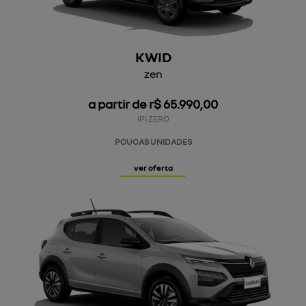
KWID
zen
a partir de r$ 65.990,00
IPI ZERO
POUCAS UNIDADES
ver oferta