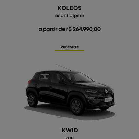
KOLEOS
esprit alpine
a partir de r$ 264.990,00
ver oferta
KWID
zen