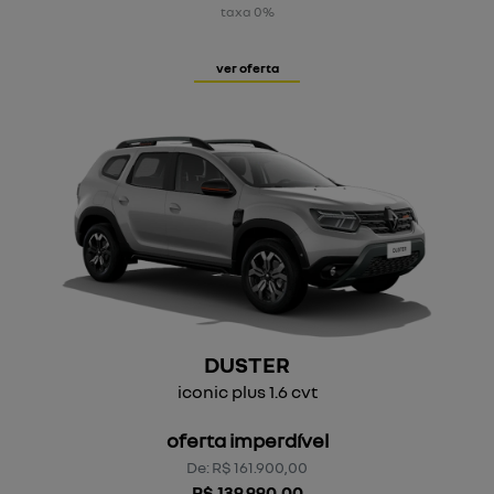
taxa 0%
ver oferta
DUSTER
iconic plus 1.6 cvt
oferta imperdível
De: R$ 161.900,00
R$ 139.990,00