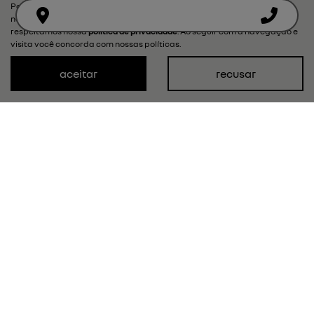
Para otimizar sua experiência durante a navegação, fazemos uso de
nossa política de cookies e para proteger seus dados pessoais
respeitamos nossa
política de privacidade
. Ao seguir com a navegação e
visita você concorda com nossas políticas.
aceitar
recusar
KARDIAN
techno
a partir de r$ 115.990,00
ver oferta