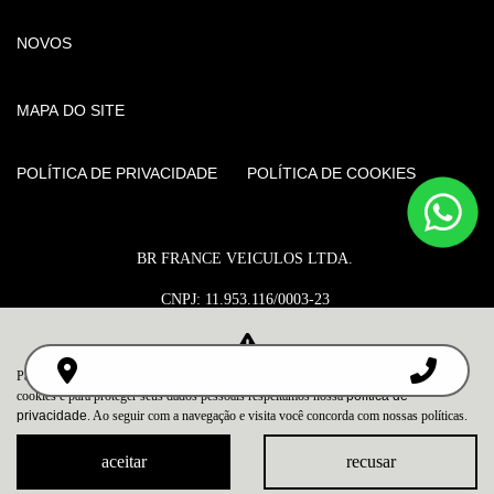
NOVOS
MAPA DO SITE
POLÍTICA DE PRIVACIDADE
POLÍTICA DE COOKIES
BR FRANCE VEICULOS LTDA.
CNPJ: 11.953.116/0003-23
Para otimizar sua experiência durante a navegação, fazemos uso de nossa política de
Desacelere. Seu bem maior é a vida.
cookies e para proteger seus dados pessoais respeitamos nossa
política de
privacidade
. Ao seguir com a navegação e visita você concorda com nossas políticas.
aceitar
recusar
Desenvolvido pela DEALERSPACE ® Direitos Reservados.