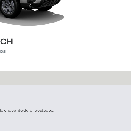
OCH
NSE
da enquanto durar o estoque.