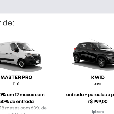
 de:
MASTER PRO
KWID
l1h1
zen
 0% em 12 meses com
entrada + parcelas a p
50% de entrada
r$ 999,00
 18 meses com 60% de
ipi zero
entrada