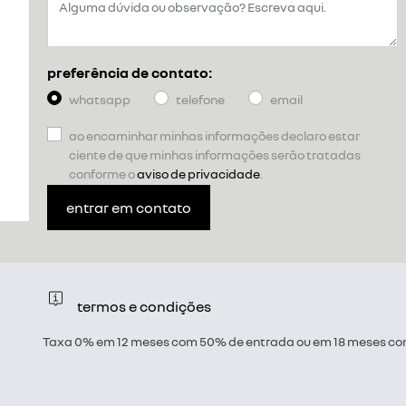
preferência de contato:
whatsapp
telefone
email
ao encaminhar minhas informações declaro estar
ciente de que minhas informações serão tratadas
conforme o
aviso de privacidade
.
entrar em contato
termos e condições
Taxa 0% em 12 meses com 50% de entrada ou em 18 meses com 