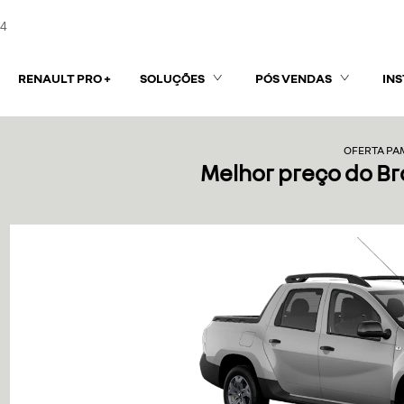
84
RENAULT PRO +
SOLUÇÕES
PÓS VENDAS
IN
OFERTA P
Melhor preço do B