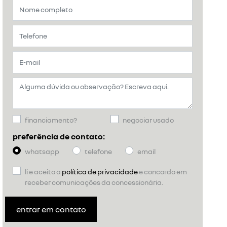
financiamento?
negociar usado
preferência de contato:
whatsapp
telefone
email
li e aceito a
política de privacidade
e concordo em
receber comunicações da concessionária.
entrar em contato