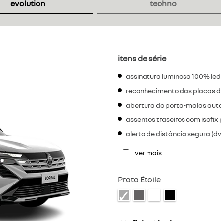
evolution
techno
itens de série
assinatura luminosa 100% led
reconhecimento das placas de
abertura do porta-malas aut
assentos traseiros com isofix 
alerta de distância segura (d
ver mais
Prata Étoile