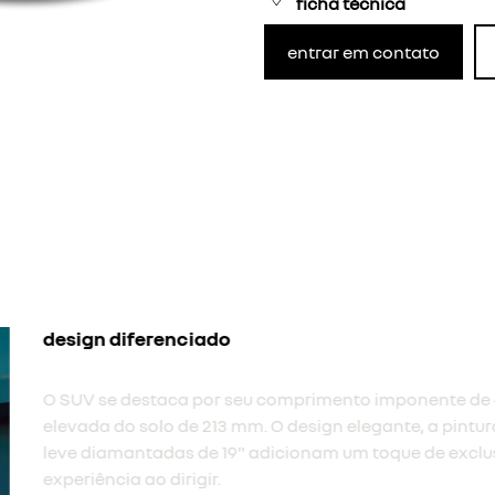
ficha técnica
entrar em contato
assinatura luminosa em f
Assinatura luminosa em ful