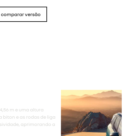
comparar versão
ull led
l LED com sequências de boas-vindas e despedida.