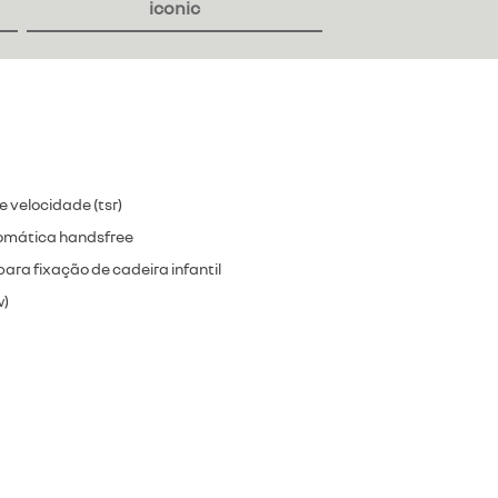
iconic
 velocidade (tsr)
omática handsfree
para fixação de cadeira infantil
w)