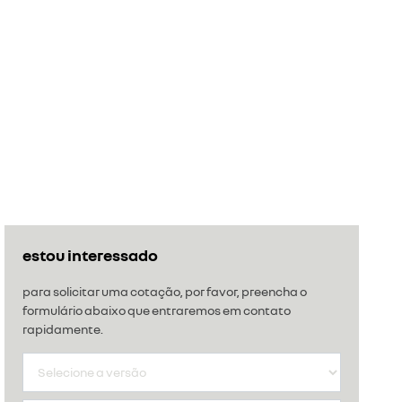
estou interessado
para solicitar uma cotação, por favor, preencha o
formulário abaixo que entraremos em contato
rapidamente.