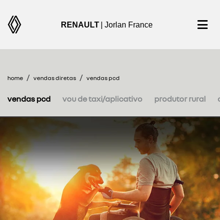
RENAULT
| Jorlan France
home
vendas diretas
vendas pcd
vendas pcd
vou de taxi/aplicativo
produtor rural