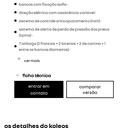
bancos com fixação isofix •
direção elétrica com assistência variável •
sistema de controle anticapotamento (rom) •
sistema de alerta de perda de pressão dos pneus
(tpms) •
7 airbags (2 frontais + 2 laterais + 2 de cortina + 1
entre os bancos dianteiros) •
ver mais
ficha técnica
entrar em
comparar
versão
contato
os detalhes do koleos