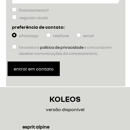
financiamento?
negociar usado
preferência de contato:
whatsapp
telefone
email
li e aceito a
política de privacidade
e concordo em
receber comunicações da concessionária.
entrar em contato
KOLEOS
versão disponível
esprit alpine