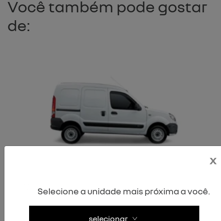
Você também pode gostar
de:
x
KANGOO
Selecione a unidade mais próxima a você.
kangoo express 1.6 16v com porta lateral
taxa 0%
selecionar