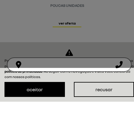
POUCAS UNIDADES
ver oferta
Para otimizar sua experiência durante a navegação, fazemos uso de nossa
política de cookies e para proteger seus dados pessoais respeitamos nossa
política de privacidade
. Ao seguir com a navegação e visita você concorda
com nossas políticas.
aceitar
recusar
NOVOS
MAPA DO SITE