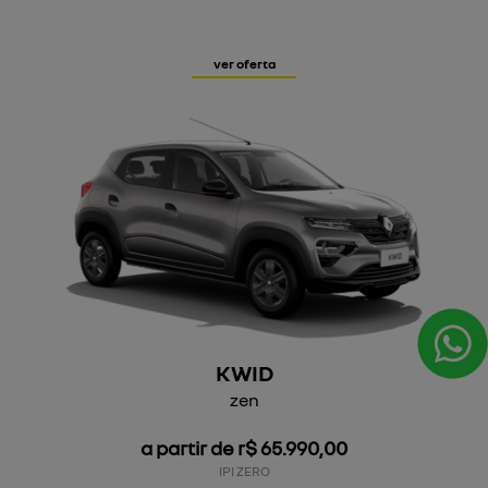
ver oferta
KWID
zen
a partir de r$ 65.990,00
IPI ZERO