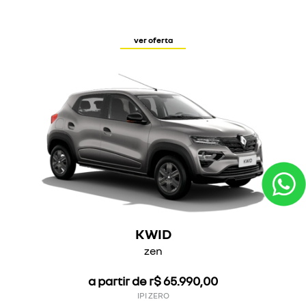
ver oferta
KWID
zen
a partir de r$ 65.990,00
IPI ZERO