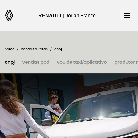
RENAULT
| Jorlan France
home
vendas diretas
cnpj
cnpj
vendas pcd
vou de taxi/aplicativo
produtor r