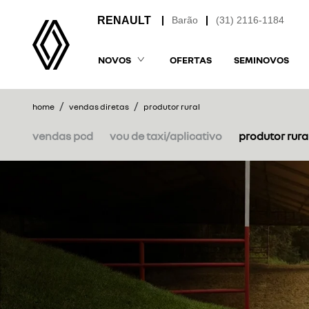
Barão
(31) 2116-1184
NOVOS
OFERTAS
SEMINOVOS
home
vendas diretas
produtor rural
vendas pcd
vou de taxi/aplicativo
produtor rura