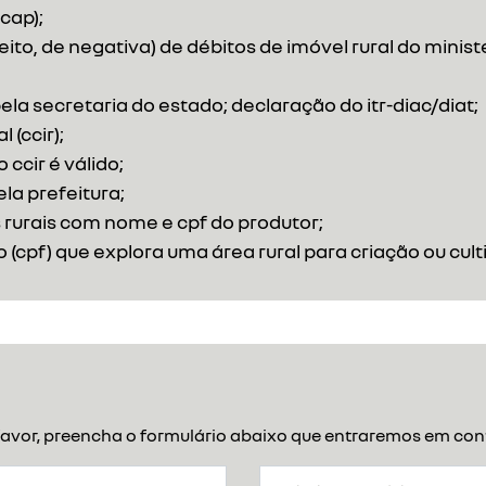
cap);
eito, de negativa) de débitos de imóvel rural do minist
ela secretaria do estado; declaração do itr-diac/diat;
 (ccir);
ccir é válido;
la prefeitura;
 rurais com nome e cpf do produtor;
f) que explora uma área rural para criação ou cultivo
or favor, preencha o formulário abaixo que entraremos em c