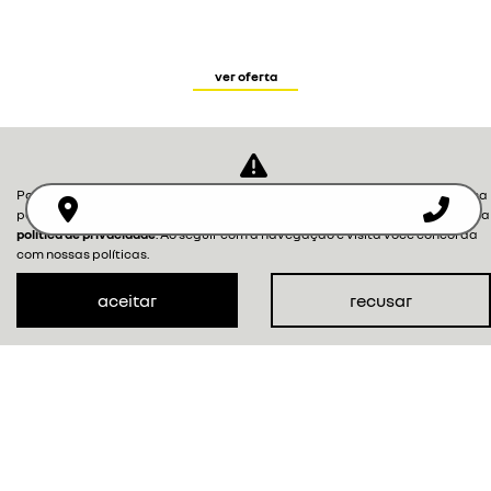
ver oferta
Para otimizar sua experiência durante a navegação, fazemos uso de nossa
política de cookies e para proteger seus dados pessoais respeitamos nossa
política de privacidade
. Ao seguir com a navegação e visita você concorda
com nossas políticas.
aceitar
recusar
NOVOS
MAPA DO SITE