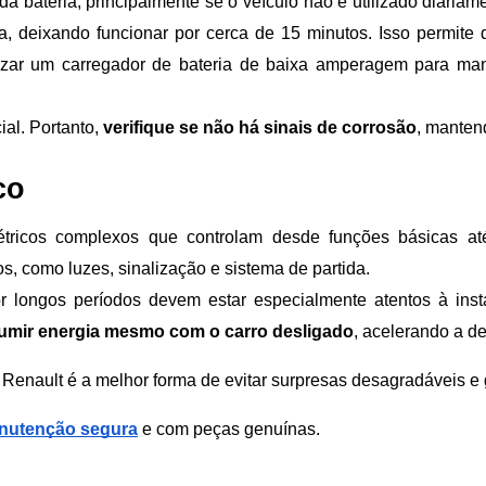
da bateria, principalmente se o veículo não é utilizado diariam
 deixando funcionar por cerca de 15 minutos. Isso permite 
zar um carregador de bateria de baixa amperagem para man
al. Portanto,
verifique se não há sinais de corrosão
, mantend
co
tricos complexos que controlam desde funções básicas at
s, como luzes, sinalização e sistema de partida.
or longos períodos devem estar especialmente atentos à inst
mir energia mesmo com o carro desligado
, acelerando a de
Renault é a melhor forma de evitar surpresas desagradáveis e g
nutenção segura
e com peças genuínas.