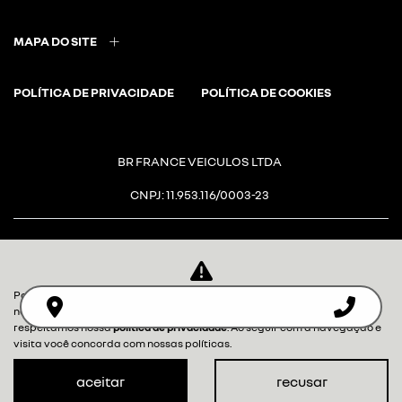
MAPA DO SITE
POLÍTICA DE PRIVACIDADE
POLÍTICA DE COOKIES
BR FRANCE VEICULOS LTDA
CNPJ: 11.953.116/0003-23
Para otimizar sua experiência durante a navegação, fazemos uso de
Desacelere. Seu bem maior é a
nossa política de cookies e para proteger seus dados pessoais
respeitamos nossa
política de privacidade
. Ao seguir com a navegação e
vida.
visita você concorda com nossas políticas.
aceitar
recusar
Desenvolvido pela DEALERSPACE ® Direitos Reservados.