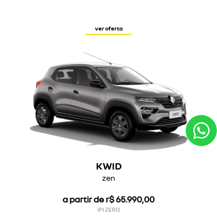
ver oferta
KWID
zen
a partir de r$ 65.990,00
IPI ZERO