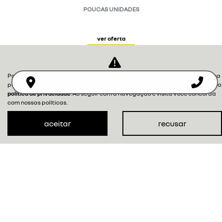
POUCAS UNIDADES
ver oferta
Para otimizar sua experiência durante a navegação, fazemos uso de nossa
política de cookies e para proteger seus dados pessoais respeitamos nossa
política de privacidade
. Ao seguir com a navegação e visita você concorda
com nossas políticas.
aceitar
recusar
NOVOS
MAPA DO SITE