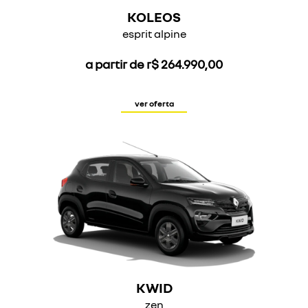
KOLEOS
esprit alpine
a partir de r$ 264.990,00
ver oferta
KWID
zen