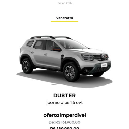
taxa 0%
ver oferta
DUSTER
iconic plus 1.6 cvt
oferta imperdível
De: R$ 161.900,00
R$ 139.990,00