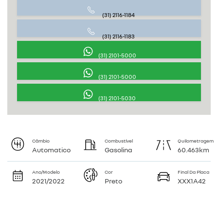
(31) 2116-1184
(31) 2116-1183
(31) 2101-5000
(31) 2101-5000
(31) 2101-5030
Câmbio
Combustível
Quilometragem
Automatico
Gasolina
60.463km
Ano/Modelo
Cor
Final Da Placa
2021/2022
Preto
XXX1A42